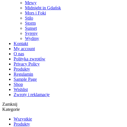
Mewy
Midnight in Gdańsk
Mors i Foki
Stilo
Storm
Sunset
Syreny
Wydmy
Kontakt
My account
O nas
Polityka zwrotów
Privacy Policy
Produkty
Regulamin
Sample Page
Shop
Wishlist
Zwroty i reklamacje
Zamknij
Kategorie
Wszystkie
Produkty