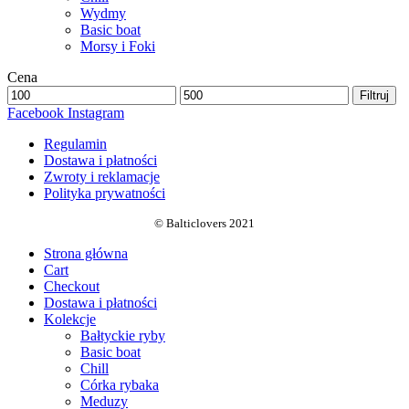
Wydmy
Basic boat
Morsy i Foki
Cena
Filtruj
Facebook
Instagram
Regulamin
Dostawa i płatności
Zwroty i reklamacje
Polityka prywatności
© Balticlovers 2021
Strona główna
Cart
Checkout
Dostawa i płatności
Kolekcje
Bałtyckie ryby
Basic boat
Chill
Córka rybaka
Meduzy