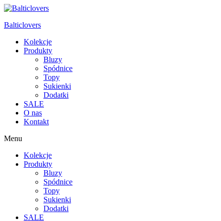
Balticlovers
Kolekcje
Produkty
Bluzy
Spódnice
Topy
Sukienki
Dodatki
SALE
O nas
Kontakt
Menu
Kolekcje
Produkty
Bluzy
Spódnice
Topy
Sukienki
Dodatki
SALE