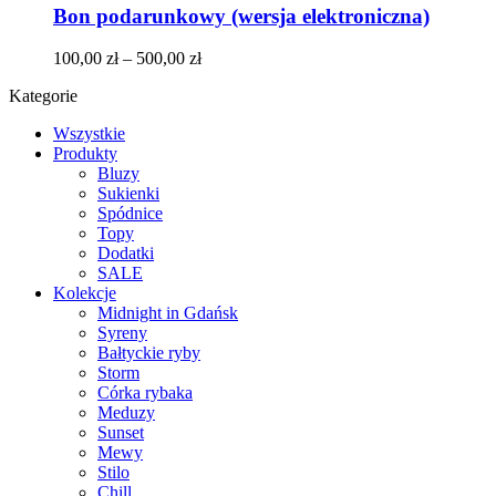
Bon podarunkowy (wersja elektroniczna)
100,00
zł
–
500,00
zł
Kategorie
Wszystkie
Produkty
Bluzy
Sukienki
Spódnice
Topy
Dodatki
SALE
Kolekcje
Midnight in Gdańsk
Syreny
Bałtyckie ryby
Storm
Córka rybaka
Meduzy
Sunset
Mewy
Stilo
Chill