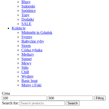
Bluzy
Sukienki
Spódnice
Topy
Dodatki
SALE
Kolekcje
Midnight in Gdańsk
Syreny
Bałtyckie ryby
Storm
Córka rybaka
Meduzy
Sunset
Mewy
Stilo
Chill
Wydmy
Basic boat
Morsy i Foki
Cena
Filtruj
Search for:
Search