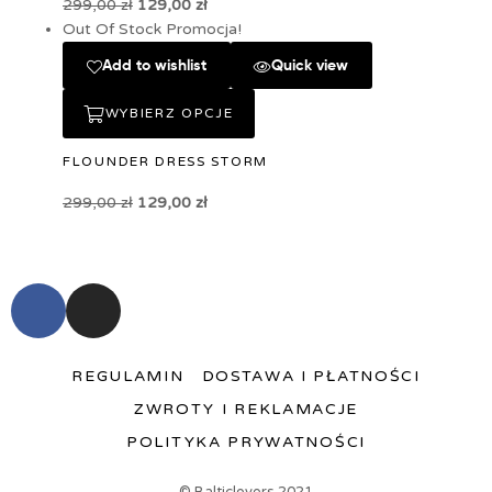
299,00
zł
129,00
zł
Out Of Stock
Promocja!
Add to wishlist
Quick view
WYBIERZ OPCJE
FLOUNDER DRESS STORM
299,00
zł
129,00
zł
REGULAMIN
DOSTAWA I PŁATNOŚCI
ZWROTY I REKLAMACJE
POLITYKA PRYWATNOŚCI
© Balticlovers 2021