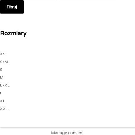
Filtruj
Rozmiary
XS
S/M
S
M
L/XL
L
XL
XXL
Manage consent