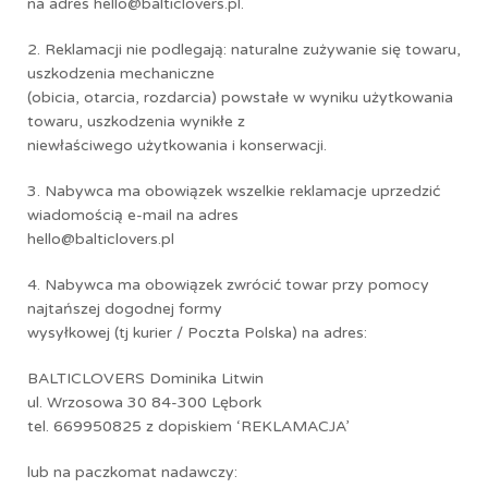
na adres hello@balticlovers.pl.
2. Reklamacji nie podlegają: naturalne zużywanie się towaru,
uszkodzenia mechaniczne
(obicia, otarcia, rozdarcia) powstałe w wyniku użytkowania
towaru, uszkodzenia wynikłe z
niewłaściwego użytkowania i konserwacji.
3. Nabywca ma obowiązek wszelkie reklamacje uprzedzić
wiadomością e-mail na adres
hello@balticlovers.pl
4. Nabywca ma obowiązek zwrócić towar przy pomocy
najtańszej dogodnej formy
wysyłkowej (tj kurier / Poczta Polska) na adres:
BALTICLOVERS Dominika Litwin
ul. Wrzosowa 30 84-300 Lębork
tel. 669950825 z dopiskiem ‘REKLAMACJA’
lub na paczkomat nadawczy: