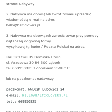
stronie Nabywcy.
2. Nabywca ma obowiązek zwrot towaru uprzedzić
wiadomością e-mail na adres
hello@balticlovers.pl
3. Nabywca ma obowiązek zwrócić towar przy pomocy
najtańszej dogodnej formy
wysyłkowej (tj. kurier / Poczta Polska) na adres:
BALTICLOVERS Dominika Litwin
ul. Wrzosowa 30 84-300 Lębork
tel. 669950825 z dopiskiem ‘ZWROT’
lub na paczkomat nadawczy:
paczkomat: NWL02M Lubowidz 24
e-mail:
HELLO@BALTICLOVERS.PL
tel.: 669950825