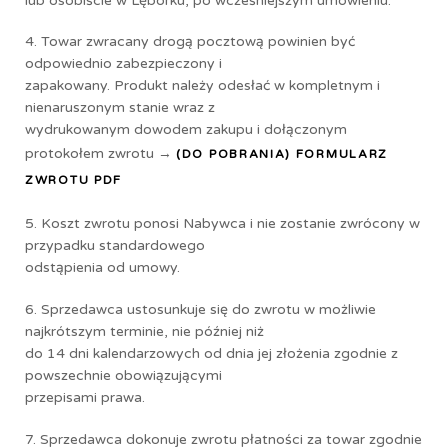
lub osobiście w Lęborku, po wcześniejszym umówieniu.
4. Towar zwracany drogą pocztową powinien być
odpowiednio zabezpieczony i
zapakowany. Produkt należy odesłać w kompletnym i
nienaruszonym stanie wraz z
wydrukowanym dowodem zakupu i dołączonym
protokołem zwrotu →
(DO POBRANIA) FORMULARZ
ZWROTU PDF
5. Koszt zwrotu ponosi Nabywca i nie zostanie zwrócony w
przypadku standardowego
odstąpienia od umowy.
6. Sprzedawca ustosunkuje się do zwrotu w możliwie
najkrótszym terminie, nie później niż
do 14 dni kalendarzowych od dnia jej złożenia zgodnie z
powszechnie obowiązującymi
przepisami prawa.
7. Sprzedawca dokonuje zwrotu płatności za towar zgodnie