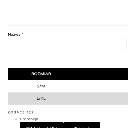
Nazwa
*
ROZMIAR
S/M
L/XL
ZOBACZ TEŻ
Promocja!