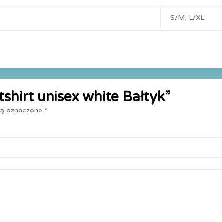
S/M, L/XL
tshirt unisex white Bałtyk”
są oznaczone
*