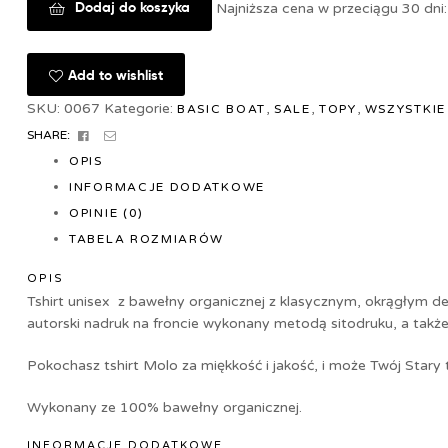
Dodaj do koszyka
Najniższa cena w przeciągu 30 dni
Add to wishlist
SKU:
0067
Kategorie:
,
,
,
BASIC BOAT
SALE
TOPY
WSZYSTKIE
FACEBOOK
EMAIL
SHARE:
OPIS
INFORMACJE DODATKOWE
OPINIE (0)
TABELA ROZMIARÓW
OPIS
Tshirt unisex z bawełny organicznej z klasycznym, okrągłym dek
autorski nadruk na froncie wykonany metodą sitodruku, a także 
Pokochasz tshirt Molo za miękkość i jakość, i może Twój Stary
Wykonany ze 100% bawełny organicznej.
INFORMACJE DODATKOWE