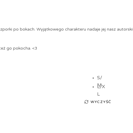
 rozporki po bokach. Wyjątkowego charakteru nadaje jej nasz autors
 też go pokocha. <3
S/
M
L/X
L
WYCZYŚĆ