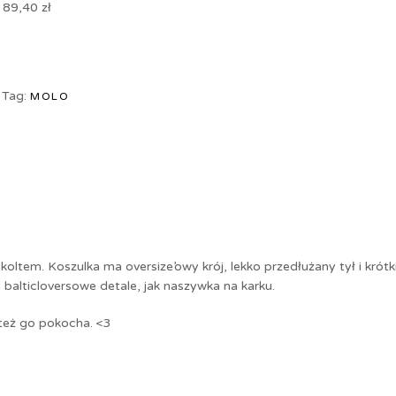
:
89,40
zł
Tag:
MOLO
oltem. Koszulka ma oversize’owy krój, lekko przedłużany tył i krót
balticloversowe detale, jak naszywka na karku.
 też go pokocha. <3