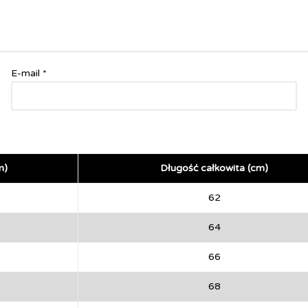
E-mail
*
m)
Długość całkowita (cm)
62
64
66
68