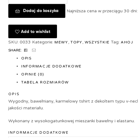
Dodaj do koszyka
Najniższa cena w przeciągu 30 dni
Add to wishlist
SKU:
0033
Kategorie:
,
,
Tag:
MEWY
TOPY
WSZYSTKIE
AHOJ
FACEBOOK
EMAIL
SHARE:
OPIS
INFORMACJE DODATKOWE
OPINIE (0)
TABELA ROZMIARÓW
OPIS
Wygodny, bawełniany, karmelowy tshirt z dekoltem typu v-neck
jakości materiału.
Wykonany z wysokogatunkowej mieszanki bawełny i elastanu.
INFORMACJE DODATKOWE