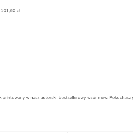
:
101,50
zł
 printowany w nasz autorski, bestsellerowy wzór mew. Pokochasz go