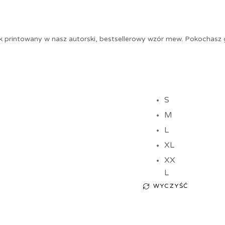
 printowany w nasz autorski, bestsellerowy wzór mew. Pokochasz go
S
M
L
XL
XX
L
WYCZYŚĆ