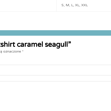
S, M, L, XL, XXL
shirt caramel seagull”
są oznaczone
*